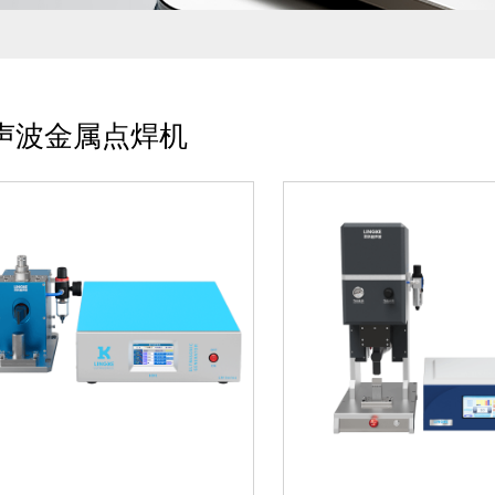
1、3种操作模式:时间模式、
1、3种操作模式: 手动
能量模式、手动模式2、5种智
时间模式、能量模式2
能管理:品质管理、配方管理、
于30-120层铝箔、铜箔
数据管理、安全管理、振幅管
积:600mm²内3、焊接
理3、采用西门子可编程控制
点美观,不虚焊,不焊裂,
声波金属点焊机
器,时间可精确到毫秒...
盖帽防...
M300 Standard-P 超声波金
LM300 High End-P 
属点焊机（动力电池）
属点焊机 （MES系统
1、3种操作模式:时间模式、
1、3种操作模式:时间