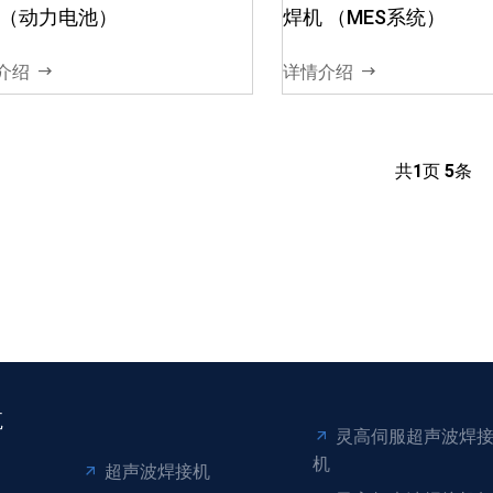
（动力电池）
焊机 （MES系统）
介绍
详情介绍
共
1
页
5
条
航
灵高伺服超声波焊
机
超声波焊接机