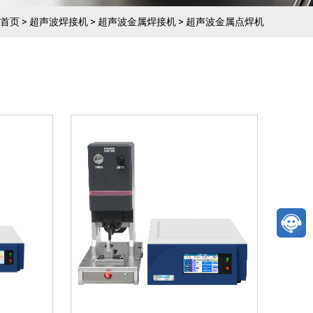
模式、
1、3种操作模式:时间模式、
、运用
能量模式、手动模式2、先进
首页
>
超声波焊接机
>
超声波金属焊接机
>
超声波金属点焊机
,面
的恒压振幅电路技术,具备时
牢固,焊
间、功率、能量等3、焊接牢
不振松
固、焊点美观、不虚焊、不焊
裂、不振松盖帽防爆阀,残...
超声波金
）
模式、